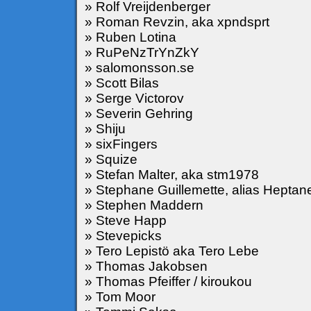
» Rolf Vreijdenberger
» Roman Revzin, aka xpndsprt
» Ruben Lotina
» RuPeNzTrYnZkY
» salomonsson.se
» Scott Bilas
» Serge Victorov
» Severin Gehring
» Shiju
» sixFingers
» Squize
» Stefan Malter, aka stm1978
» Stephane Guillemette, alias Heptan
» Stephen Maddern
» Steve Happ
» Stevepicks
» Tero Lepistö aka Tero Lebe
» Thomas Jakobsen
» Thomas Pfeiffer / kiroukou
» Tom Moor