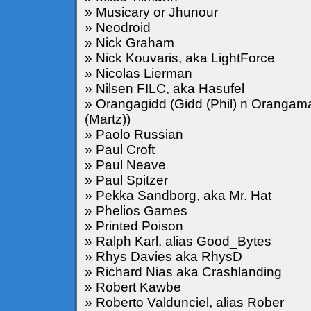
» Musicary or Jhunour
» Neodroid
» Nick Graham
» Nick Kouvaris, aka LightForce
» Nicolas Lierman
» Nilsen FILC, aka Hasufel
» Orangagidd (Gidd (Phil) n Orangam
(Martz))
» Paolo Russian
» Paul Croft
» Paul Neave
» Paul Spitzer
» Pekka Sandborg, aka Mr. Hat
» Phelios Games
» Printed Poison
» Ralph Karl, alias Good_Bytes
» Rhys Davies aka RhysD
» Richard Nias aka Crashlanding
» Robert Kawbe
» Roberto Valdunciel, alias Rober