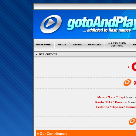
Marco "Lapo" Lapi
> web d
Paolo "BAX" Bassino
> web
Federica "Bipesce" Demon
» Our Contributors: