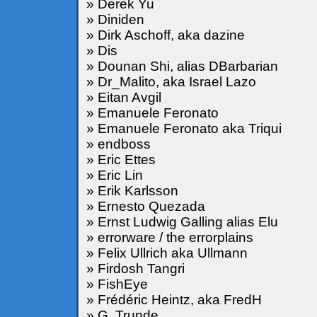
» Derek Yu
» Diniden
» Dirk Aschoff, aka dazine
» Dis
» Dounan Shi, alias DBarbarian
» Dr_Malito, aka Israel Lazo
» Eitan Avgil
» Emanuele Feronato
» Emanuele Feronato aka Triqui
» endboss
» Eric Ettes
» Eric Lin
» Erik Karlsson
» Ernesto Quezada
» Ernst Ludwig Galling alias Elu
» errorware / the errorplains
» Felix Ullrich aka Ullmann
» Firdosh Tangri
» FishEye
» Frédéric Heintz, aka FredH
» G. Trunde