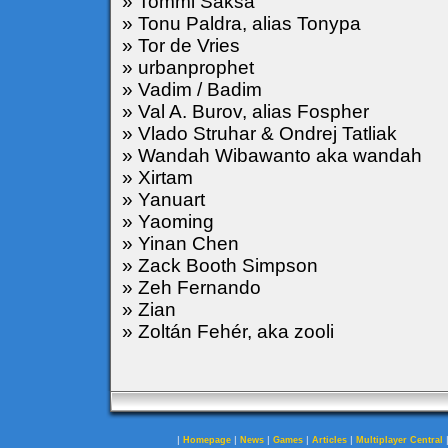
» Tommi Saksa
» Tonu Paldra, alias Tonypa
» Tor de Vries
» urbanprophet
» Vadim / Badim
» Val A. Burov, alias Fospher
» Vlado Struhar & Ondrej Tatliak
» Wandah Wibawanto aka wandah
» Xirtam
» Yanuart
» Yaoming
» Yinan Chen
» Zack Booth Simpson
» Zeh Fernando
» Zian
» Zoltán Fehér, aka zooli
|
|
|
|
|
Homepage
News
Games
Articles
Multiplayer Central