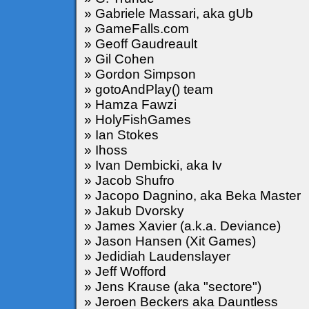
» Gabriele Massari, aka gUb
» GameFalls.com
» Geoff Gaudreault
» Gil Cohen
» Gordon Simpson
» gotoAndPlay() team
» Hamza Fawzi
» HolyFishGames
» Ian Stokes
» Ihoss
» Ivan Dembicki, aka Iv
» Jacob Shufro
» Jacopo Dagnino, aka Beka Master
» Jakub Dvorsky
» James Xavier (a.k.a. Deviance)
» Jason Hansen (Xit Games)
» Jedidiah Laudenslayer
» Jeff Wofford
» Jens Krause (aka "sectore")
» Jeroen Beckers aka Dauntless