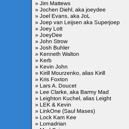
» Jim Mattews
» Jochen Diehl, aka joeydee
» Joel Evans, aka JoL
» Joep van Leijsen aka Superjoep
» Joey Lott
» JoeyDee
» John Strow
» Josh Buhler
» Kenneth Walton
» Kerb
» Kevin John
» Kirill Mourzenko, alias Kirill
» Kris Foxton
» Lars A. Doucet
» Lee Clarke, aka Barmy Mad
» Leighton Kuchel, alias Leight
» LEK & Kevin
» LinkOne (Saul Mases)
» Lock Kam Kee
» Lomadrian