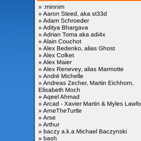
» :minnim
» Aaron Steed, aka st33d
» Adam Schroeder
» Aditya Bhargava
» Adrian Toma aka adi4x
» Alain Couchot
» Alex Bedenko, alias Ghost
» Alex Colket
» Alex Maier
» Alex Renevey, alias Marmotte
» André Michelle
» Andreas Zecher, Martin Eichhorn,
Elisabeth Moch
» Aqeel Ahmad
» Arcad - Xavier Martin & Myles Lawfo
» ArneTheTurtle
» Arse
» Arthur
» baczy a.k.a Michael Baczynski
» bash