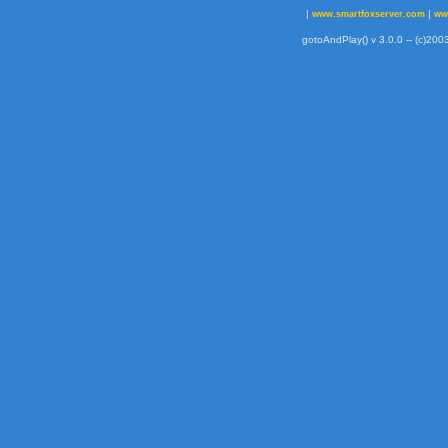
|
|
www.smartfoxserver.com
ww
gotoAndPlay() v 3.0.0 -- (c)2